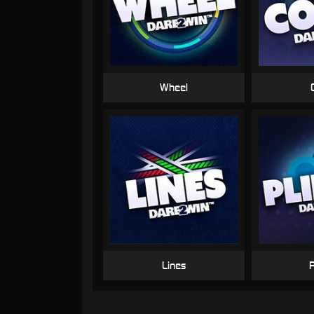
Wheel
Lines
P