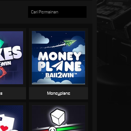
s
Moneyplane