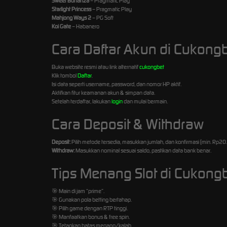
Sweet Bonanza
– Pragmatic Play
Starlight Princess
– Pragmatic Play
Mahjong Ways 2
– PG Soft
Koi Gate
– Habanero
Cara Daftar Akun di Cukong
Buka website resmi atau link alternatif
cukongbet
Klik tombol
Daftar
.
Isi data seperti username, password, dan nomor HP aktif.
Aktifkan fitur keamanan akun & simpan data.
Setelah terdaftar, lakukan
login
dan mulai bermain.
Cara Deposit & Withdraw
Deposit:
Pilih metode tersedia, masukkan jumlah, dan konfirmasi (min. Rp20
Withdraw:
Masukkan nominal sesuai saldo, pastikan data bank benar.
Tips Menang Slot di Cukong
🎯 Main di jam “prime”.
🎯 Gunakan pola betting bertahap.
🎯 Pilih game dengan RTP tinggi.
🎯 Manfaatkan bonus & free spin.
🎯 Tetapkan batas menang/kalah.