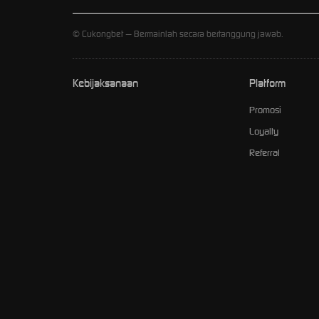
©
Cukongbet — Bermainlah secara bertanggung jawab.
Kebijaksanaan
Platform
Promosi
Loyalty
Referral