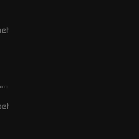
bet
.000).
bet