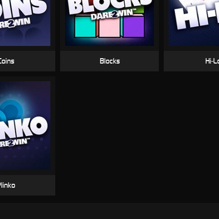
Coins
Blocks
Hi-L
linko